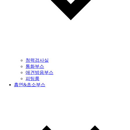
청력검사실
통화부스
애견방음부스
피팅룸
흡연&초소부스