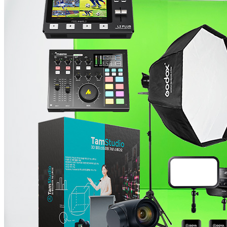
탐스튜디오
탐투스 3D 가상 탐스튜디오 P500 미니 스
튜디오 배경 크로마키 VR
15,400,000원
VRS770
TS-700M or TS-700F