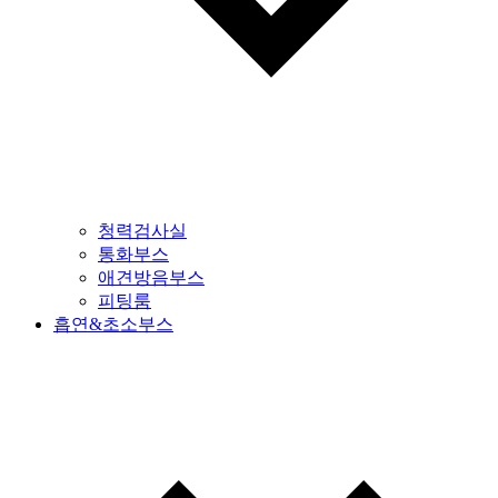
청력검사실
통화부스
애견방음부스
피팅룸
흡연&초소부스