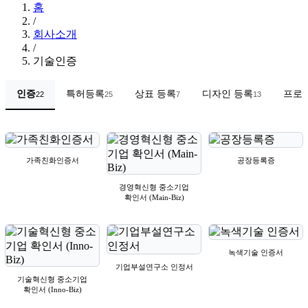
홈
/
회사소개
/
기술인증
인증
특허등록
상표 등록
디자인 등록
프로
22
25
7
13
가족친화인증서
공장등록증
경영혁신형 중소기업
확인서 (Main-Biz)
녹색기술 인증서
기업부설연구소 인정서
기술혁신형 중소기업
확인서 (Inno-Biz)